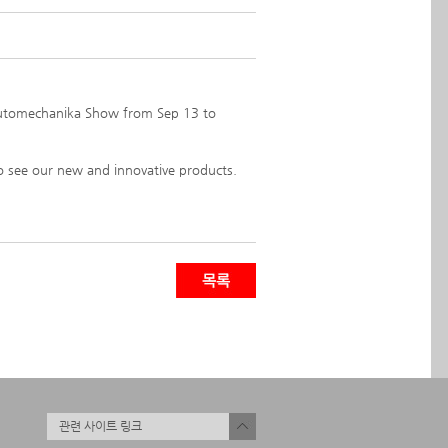
t Automechanika Show from Sep 13 to
to see our new and innovative products.
관련 사이트 링크