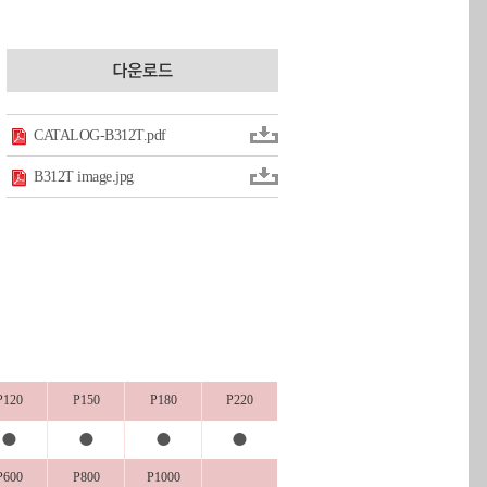
CATALOG-B312T.pdf
B312T image.jpg
P120
P150
P180
P220
●
●
●
●
P600
P800
P1000