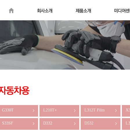
G330T
L210T+
L312T Film
X
>
>
>
S33SF
D332
D532
L3
>
>
>