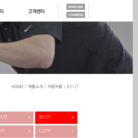
HOME
>
제품소개
>
자동차용
> B312T
313T
B312T
>
>
37
L237F
>
>