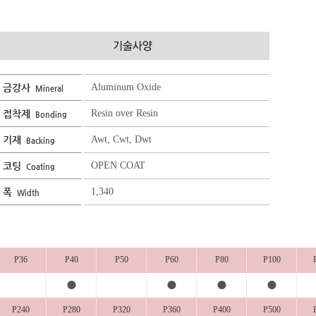
금강사
Aluminum Oxide
Mineral
접착제
Resin over Resin
Bonding
기재
Awt, Cwt, Dwt
Backing
코팅
OPEN COAT
Coating
폭
1,340
Width
P36
P40
P50
P60
P80
P100
●
●
●
●
P240
P280
P320
P360
P400
P500