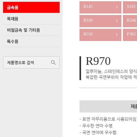
R145
S181
>
R330
R346
>
R550
P365
>
R970
알루미늄, 스테인레스의 양식
복잡한 곡면부위의 작업에 적
- 표면 마무리용으로 사용되어짐
- 우수한 연마 수명.
- 곡면 연마에 우수함.