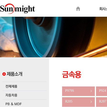
P979S
P924
>
R205
R207
>