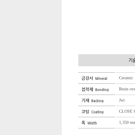
금강사
Ceramic
Mineral
접착제
Resin ov
Bonding
기재
Jwt
Backing
코팅
CLOSE 
Coating
폭
1,350 m
Width