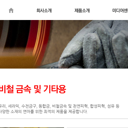
유리, 세라믹, 수전금구, 동합금, 비철금속 및 천연피혁, 합성피혁, 섬유 등
다양한 소재의 연마를 위한 최적의 제품을 제공합니다.