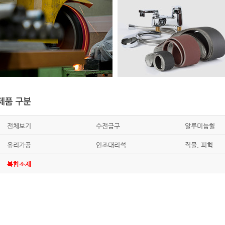
전체보기
수전금구
알루미늄휠
유리가공
인조대리석
직물, 피혁
복합소재