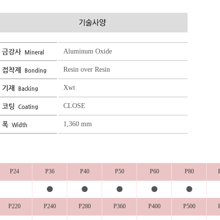
금강사
Aluminum Oxide
Mineral
접착제
Resin over Resin
Bonding
기재
Xwt
Backing
코팅
CLOSE
Coating
폭
1,360 mm
Width
P24
P36
P40
P50
P60
P80
●
●
●
●
●
P220
P240
P280
P360
P400
P500