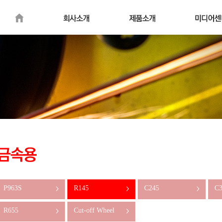
P963S
R145
C245
C3
>
>
>
R655
Cut-off Wheel
>
>