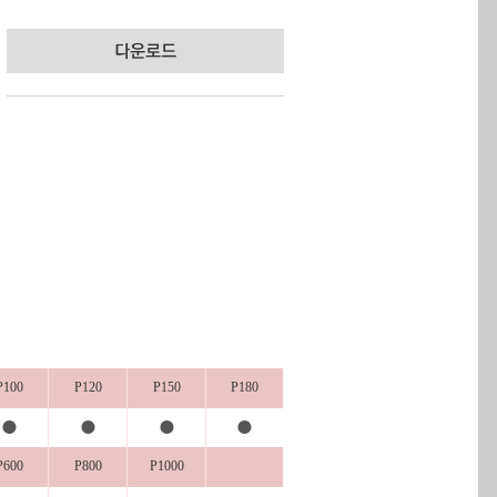
P100
P120
P150
P180
●
●
●
●
P600
P800
P1000