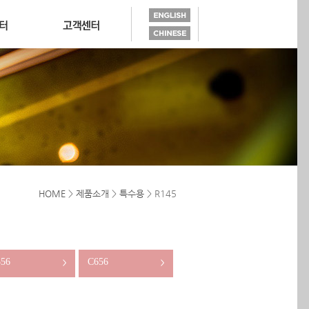
HOME
>
제품소개
>
특수용
> R145
56
C656
>
>